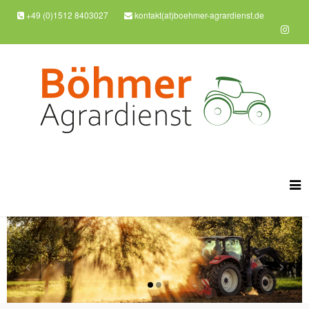
+49 (0)1512 8403027
kontakt(at)boehmer-agrardienst.de
‹
›